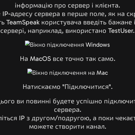
інформацію про сервер і клієнта.
 IP-адресу сервера в перше поле, як на ск
ть TeamSpeak користувача введіть бажане і
сервері, наприклад, використано TestUser.
На MacOS все точно так само.
Натискаємо "Підключитися".
цього ви повинні будете успішно підключи
сервера.
літься IP з другом/подругою, а поки чекаєт
можете створити канал.