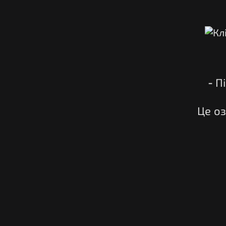
- П
Це о