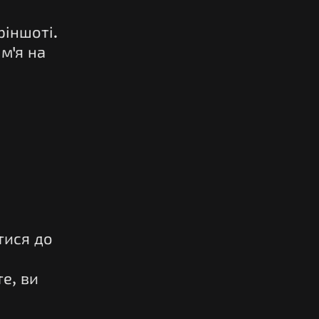
ріншоті.
м'я на
тися до
е, ви