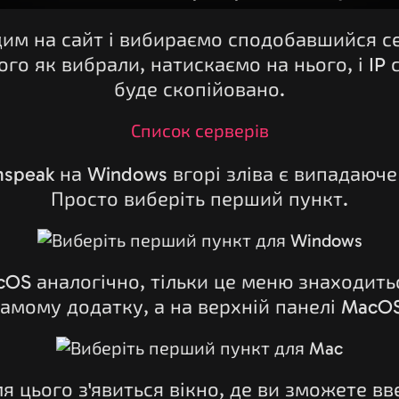
им на сайт і вибираємо сподобавшийся с
ого як вибрали, натискаємо на нього, і IP
буде скопійовано.
Список серверів
speak на Windows вгорі зліва є випадаюч
Просто виберіть перший пункт.
OS аналогічно, тільки це меню знаходить
самому додатку, а на верхній панелі MacOS
ля цього з'явиться вікно, де ви зможете вв