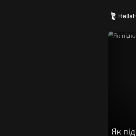
Hella
Як пі