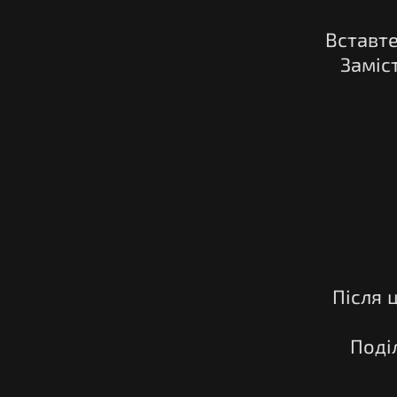
Вставте
Заміс
Після 
Поді