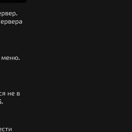
ервер.
 сервера
е меню.
ся не в
.
ести