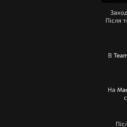
Заход
Після т
В Team
На Mac
Піс